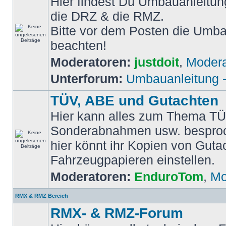
Hier findest Du Umbauanleitun
die DRZ & die RMZ.
Bitte vor dem Posten die Umb
beachten!
Moderatoren:
justdoit
,
Modera
Unterforum:
Umbauanleitung 
TÜV, ABE und Gutachten
Hier kann alles zum Thema TÜ
Sonderabnahmen usw. bespro
hier könnt ihr Kopien von Guta
Fahrzeugpapieren einstellen.
Moderatoren:
EnduroTom
,
Mo
RMX & RMZ Bereich
RMX- & RMZ-Forum