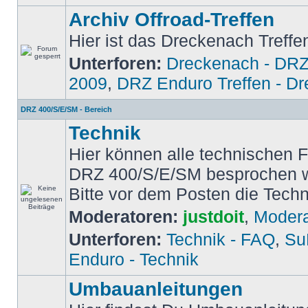
Archiv Offroad-Treffen
Hier ist das Dreckenach Treffe
Unterforen:
Dreckenach - DRZ
2009
,
DRZ Enduro Treffen - D
DRZ 400/S/E/SM - Bereich
Technik
Hier können alle technischen 
DRZ 400/S/E/SM besprochen 
Bitte vor dem Posten die Tech
Moderatoren:
justdoit
,
Modera
Unterforen:
Technik - FAQ
,
Su
Enduro - Technik
Umbauanleitungen