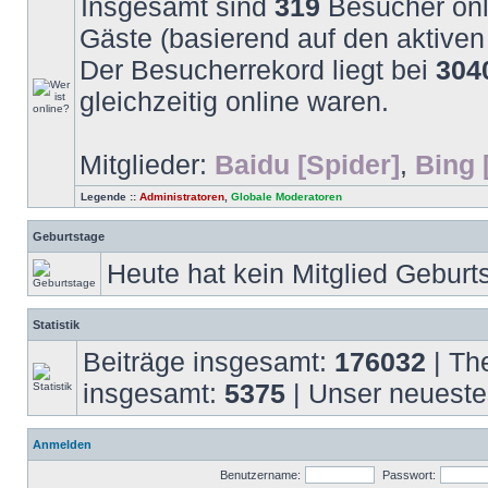
Insgesamt sind
319
Besucher onli
Gäste (basierend auf den aktiven
Der Besucherrekord liegt bei
304
gleichzeitig online waren.
Mitglieder:
Baidu [Spider]
,
Bing 
Legende ::
Administratoren
,
Globale Moderatoren
Geburtstage
Heute hat kein Mitglied Geburt
Statistik
Beiträge insgesamt:
176032
| Th
insgesamt:
5375
| Unser neueste
Anmelden
Benutzername:
Passwort: