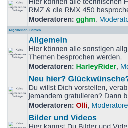
Hier können alle technischen 
RMZ & die RMX 450 besproch
Moderatoren:
gghm
,
Moderat
Allgemeiner - Bereich
Allgemein
Hier können alle sonstigen al
Themen besprochen werden.
Moderatoren:
HarleyRider
,
Mo
Neu hier? Glückwünsche
Du willst Dich vorstellen, vera
jemandem gratulieren? Dann bis
Moderatoren:
Olli
,
Moderator
Bilder und Videos
Hier kannst Du Bilder und Vide