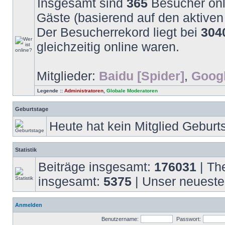
Insgesamt sind
365
Besucher onli
Gäste (basierend auf den aktiven
Der Besucherrekord liegt bei
304
gleichzeitig online waren.
Mitglieder:
Baidu [Spider]
,
Googl
Legende ::
Administratoren
,
Globale Moderatoren
Geburtstage
Heute hat kein Mitglied Geburt
Statistik
Beiträge insgesamt:
176031
| Th
insgesamt:
5375
| Unser neueste
Anmelden
Benutzername:
Passwort: