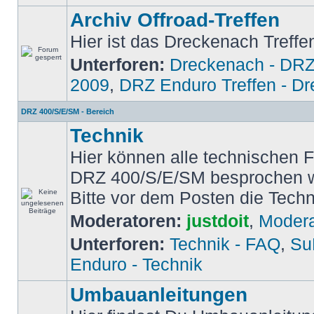
Archiv Offroad-Treffen
Hier ist das Dreckenach Treffe
Unterforen:
Dreckenach - DRZ
2009
,
DRZ Enduro Treffen - D
DRZ 400/S/E/SM - Bereich
Technik
Hier können alle technischen 
DRZ 400/S/E/SM besprochen 
Bitte vor dem Posten die Tech
Moderatoren:
justdoit
,
Modera
Unterforen:
Technik - FAQ
,
Su
Enduro - Technik
Umbauanleitungen