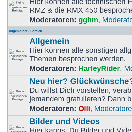
Hier können alle technischen 
RMZ & die RMX 450 besproch
Moderatoren:
gghm
,
Moderat
Allgemeiner - Bereich
Allgemein
Hier können alle sonstigen al
Themen besprochen werden.
Moderatoren:
HarleyRider
,
Mo
Neu hier? Glückwünsche
Du willst Dich vorstellen, vera
jemandem gratulieren? Dann bis
Moderatoren:
Olli
,
Moderator
Bilder und Videos
Hier kannst Du Bilder und Vide