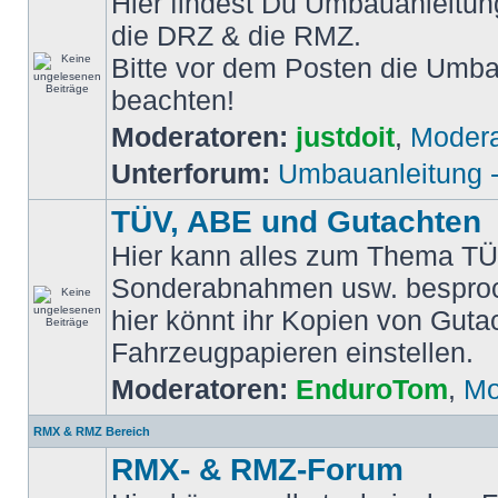
Hier findest Du Umbauanleitun
die DRZ & die RMZ.
Bitte vor dem Posten die Umb
beachten!
Moderatoren:
justdoit
,
Modera
Unterforum:
Umbauanleitung 
TÜV, ABE und Gutachten
Hier kann alles zum Thema TÜ
Sonderabnahmen usw. bespro
hier könnt ihr Kopien von Guta
Fahrzeugpapieren einstellen.
Moderatoren:
EnduroTom
,
Mo
RMX & RMZ Bereich
RMX- & RMZ-Forum