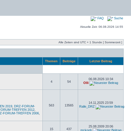
FAQ
Suche
Aktuelle Zeit: 06.08.2026 14:55
Alle Zeiten sind UTC + 1 Stunde [ Sommerzeit ]
Themen
Beiträge
Letzter Beitrag
06.08.2026 10:34
4
54
Olli
14.11.2025 23:59
563
13565
EN 2019
,
DRZ-FORUM-
Ralle_DRZ
FORUM-TREFFEN 2012
,
Z-FORUM-TREFFEN 2006
,
25.08.2009 20:06
15
437
mckoob