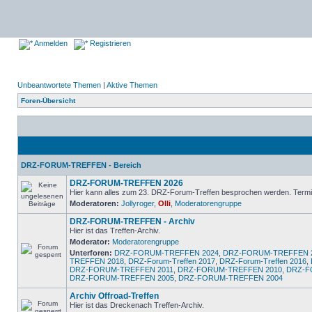
Anmelden
Registrieren
Unbeantwortete Themen
|
Aktive Themen
Foren-Übersicht
DRZ-FORUM-TREFFEN - Bereich
DRZ-FORUM-TREFFEN 2026
Hier kann alles zum 23. DRZ-Forum-Treffen besprochen werden. Termin
Moderatoren:
Jollyroger
,
Olli
,
Moderatorengruppe
DRZ-FORUM-TREFFEN - Archiv
Hier ist das Treffen-Archiv.
Moderator:
Moderatorengruppe
Unterforen:
DRZ-FORUM-TREFFEN 2024
,
DRZ-FORUM-TREFFEN 
TREFFEN 2018
,
DRZ-Forum-Treffen 2017
,
DRZ-Forum-Treffen 2016
,
DRZ-FORUM-TREFFEN 2011
,
DRZ-FORUM-TREFFEN 2010
,
DRZ-F
DRZ-FORUM-TREFFEN 2005
,
DRZ-FORUM-TREFFEN 2004
Archiv Offroad-Treffen
Hier ist das Dreckenach Treffen-Archiv.