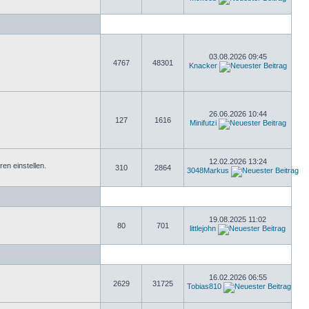
03.08.2026 09:45
4767
48301
Knacker
26.06.2026 10:44
127
1616
Minifutzi
12.02.2026 13:24
n einstellen.
310
2864
3048Markus
19.08.2025 11:02
80
701
littlejohn
16.02.2026 06:55
2629
31725
Tobias810