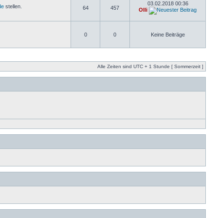
03.02.2018 00:36
de
stellen.
64
457
Olli
0
0
Keine Beiträge
Alle Zeiten sind UTC + 1 Stunde [ Sommerzeit ]