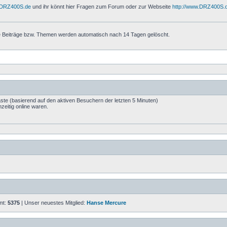
w.DRZ400S.de
und ihr könnt hier Fragen zum Forum oder zur Webseite
http://www.DRZ400S.
ie Beiträge bzw. Themen werden automatisch nach 14 Tagen gelöscht.
äste (basierend auf den aktiven Besuchern der letzten 5 Minuten)
zeitig online waren.
amt:
5375
| Unser neuestes Mitglied:
Hanse Mercure