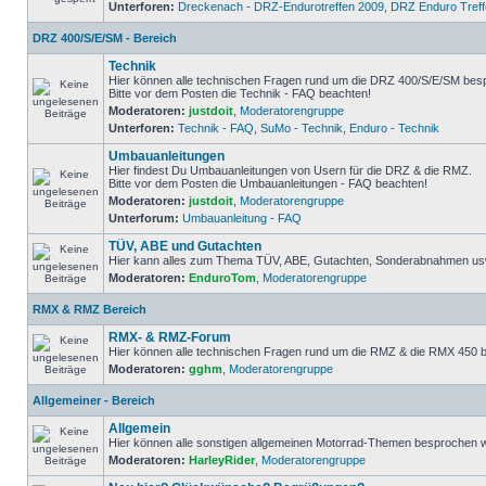
Unterforen:
Dreckenach - DRZ-Endurotreffen 2009
,
DRZ Enduro Treff
DRZ 400/S/E/SM - Bereich
Technik
Hier können alle technischen Fragen rund um die DRZ 400/S/E/SM bes
Bitte vor dem Posten die Technik - FAQ beachten!
Moderatoren:
justdoit
,
Moderatorengruppe
Unterforen:
Technik - FAQ
,
SuMo - Technik
,
Enduro - Technik
Umbauanleitungen
Hier findest Du Umbauanleitungen von Usern für die DRZ & die RMZ.
Bitte vor dem Posten die Umbauanleitungen - FAQ beachten!
Moderatoren:
justdoit
,
Moderatorengruppe
Unterforum:
Umbauanleitung - FAQ
TÜV, ABE und Gutachten
Hier kann alles zum Thema TÜV, ABE, Gutachten, Sonderabnahmen usw.
Moderatoren:
EnduroTom
,
Moderatorengruppe
RMX & RMZ Bereich
RMX- & RMZ-Forum
Hier können alle technischen Fragen rund um die RMZ & die RMX 450
Moderatoren:
gghm
,
Moderatorengruppe
Allgemeiner - Bereich
Allgemein
Hier können alle sonstigen allgemeinen Motorrad-Themen besprochen 
Moderatoren:
HarleyRider
,
Moderatorengruppe