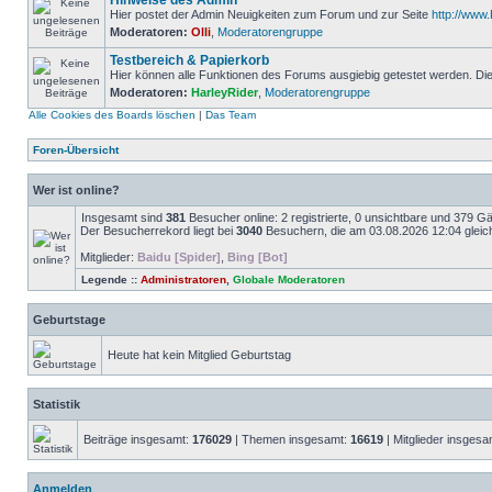
Hinweise des Admin
Hier postet der Admin Neuigkeiten zum Forum und zur Seite
http://ww
Moderatoren:
Olli
,
Moderatorengruppe
Testbereich & Papierkorb
Hier können alle Funktionen des Forums ausgiebig getestet werden. D
Moderatoren:
HarleyRider
,
Moderatorengruppe
Alle Cookies des Boards löschen
|
Das Team
Foren-Übersicht
Wer ist online?
Insgesamt sind
381
Besucher online: 2 registrierte, 0 unsichtbare und 379 G
Der Besucherrekord liegt bei
3040
Besuchern, die am 03.08.2026 12:04 gleich
Mitglieder:
Baidu [Spider]
,
Bing [Bot]
Legende ::
Administratoren
,
Globale Moderatoren
Geburtstage
Heute hat kein Mitglied Geburtstag
Statistik
Beiträge insgesamt:
176029
| Themen insgesamt:
16619
| Mitglieder insges
Anmelden