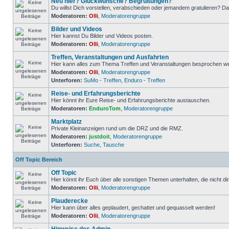
Neu hier? Glückwünsche? Begrüßungen?
Du willst Dich vorstellen, verabschieden oder jemandem gratulieren? Dann
Moderatoren:
Olli
,
Moderatorengruppe
Bilder und Videos
Hier kannst Du Bilder und Videos posten.
Moderatoren:
Olli
,
Moderatorengruppe
Treffen, Veranstaltungen und Ausfahrten
Hier kann alles zum Thema Treffen und Veranstaltungen besprochen w
Moderatoren:
Olli
,
Moderatorengruppe
Unterforen:
SuMo - Treffen
,
Enduro - Treffen
Reise- und Erfahrungsberichte
Hier könnt ihr Eure Reise- und Erfahrungsberichte austauschen.
Moderatoren:
EnduroTom
,
Moderatorengruppe
Marktplatz
Private Kleinanzeigen rund um die DRZ und die RMZ.
Moderatoren:
justdoit
,
Moderatorengruppe
Unterforen:
Suche
,
Tausche
Off Topic Bereich
Off Topic
Hier könnt ihr Euch über alle sonstigen Themen unterhalten, die nicht dir
Moderatoren:
Olli
,
Moderatorengruppe
Plauderecke
Hier kann über alles geplaudert, gechattet und gequasselt werden!
Moderatoren:
Olli
,
Moderatorengruppe