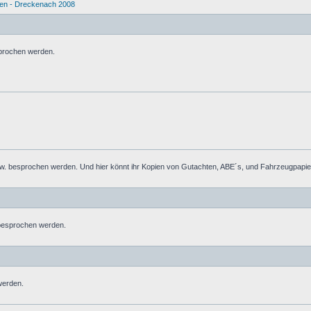
en - Dreckenach 2008
prochen werden.
 besprochen werden. Und hier könnt ihr Kopien von Gutachten, ABE´s, und Fahrzeugpapiere
 besprochen werden.
werden.