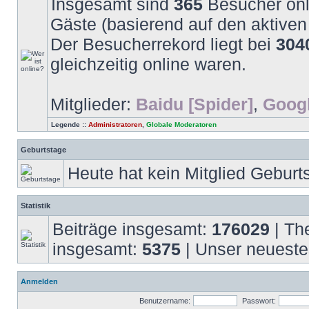
Insgesamt sind
365
Besucher onli
Gäste (basierend auf den aktiven
Der Besucherrekord liegt bei
304
gleichzeitig online waren.
Mitglieder:
Baidu [Spider]
,
Googl
Legende ::
Administratoren
,
Globale Moderatoren
Geburtstage
Heute hat kein Mitglied Geburt
Statistik
Beiträge insgesamt:
176029
| Th
insgesamt:
5375
| Unser neueste
Anmelden
Benutzername:
Passwort: