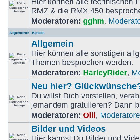
Hier können alle technischen 
RMZ & die RMX 450 besproch
Moderatoren:
gghm
,
Moderat
Allgemeiner - Bereich
Allgemein
Hier können alle sonstigen al
Themen besprochen werden.
Moderatoren:
HarleyRider
,
Mo
Neu hier? Glückwünsche
Du willst Dich vorstellen, vera
jemandem gratulieren? Dann bis
Moderatoren:
Olli
,
Moderator
Bilder und Videos
Hier kannst Du Bilder und Vide