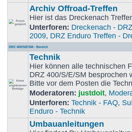
Archiv Offroad-Treffen
Hier ist das Dreckenach Treffe
Unterforen:
Dreckenach - DRZ
2009
,
DRZ Enduro Treffen - D
DRZ 400/S/E/SM - Bereich
Technik
Hier können alle technischen 
DRZ 400/S/E/SM besprochen 
Bitte vor dem Posten die Tech
Moderatoren:
justdoit
,
Modera
Unterforen:
Technik - FAQ
,
Su
Enduro - Technik
Umbauanleitungen