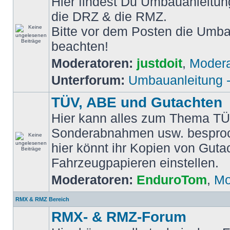
Hier findest Du Umbauanleitun
die DRZ & die RMZ.
Bitte vor dem Posten die Umb
beachten!
Moderatoren:
justdoit
,
Modera
Unterforum:
Umbauanleitung 
TÜV, ABE und Gutachten
Hier kann alles zum Thema TÜ
Sonderabnahmen usw. bespro
hier könnt ihr Kopien von Guta
Fahrzeugpapieren einstellen.
Moderatoren:
EnduroTom
,
Mo
RMX & RMZ Bereich
RMX- & RMZ-Forum