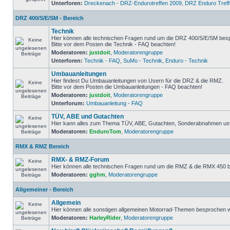
Unterforen:
Dreckenach - DRZ-Endurotreffen 2009
,
DRZ Enduro Treff
DRZ 400/S/E/SM - Bereich
Technik
Hier können alle technischen Fragen rund um die DRZ 400/S/E/SM bes
Bitte vor dem Posten die Technik - FAQ beachten!
Moderatoren:
justdoit
,
Moderatorengruppe
Unterforen:
Technik - FAQ
,
SuMo - Technik
,
Enduro - Technik
Umbauanleitungen
Hier findest Du Umbauanleitungen von Usern für die DRZ & die RMZ.
Bitte vor dem Posten die Umbauanleitungen - FAQ beachten!
Moderatoren:
justdoit
,
Moderatorengruppe
Unterforum:
Umbauanleitung - FAQ
TÜV, ABE und Gutachten
Hier kann alles zum Thema TÜV, ABE, Gutachten, Sonderabnahmen usw.
Moderatoren:
EnduroTom
,
Moderatorengruppe
RMX & RMZ Bereich
RMX- & RMZ-Forum
Hier können alle technischen Fragen rund um die RMZ & die RMX 450
Moderatoren:
gghm
,
Moderatorengruppe
Allgemeiner - Bereich
Allgemein
Hier können alle sonstigen allgemeinen Motorrad-Themen besprochen 
Moderatoren:
HarleyRider
,
Moderatorengruppe