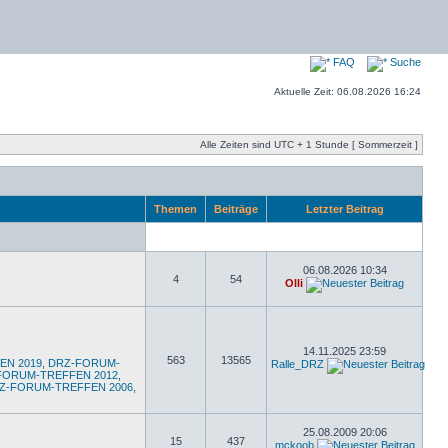
FAQ
Suche
Aktuelle Zeit: 06.08.2026 16:24
Alle Zeiten sind UTC + 1 Stunde [ Sommerzeit ]
Themen
Beiträge
Letzter Beitrag
06.08.2026 10:34
4
54
Olli
14.11.2025 23:59
563
13565
EN 2019
,
DRZ-FORUM-
Ralle_DRZ
FORUM-TREFFEN 2012
,
Z-FORUM-TREFFEN 2006
,
25.08.2009 20:06
15
437
mckoob