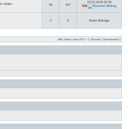
03.02.2018 00:36
de
stellen.
64
457
Olli
0
0
Keine Beiträge
Alle Zeiten sind UTC + 1 Stunde [ Sommerzeit ]