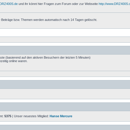
w.DRZ400S.de
und ihr könnt hier Fragen zum Forum oder zur Webseite
http://www.DRZ400S.
ie Beiträge bzw. Themen werden automatisch nach 14 Tagen gelöscht.
äste (basierend auf den aktiven Besuchern der letzten 5 Minuten)
zeitig online waren.
amt:
5375
| Unser neuestes Mitglied:
Hanse Mercure