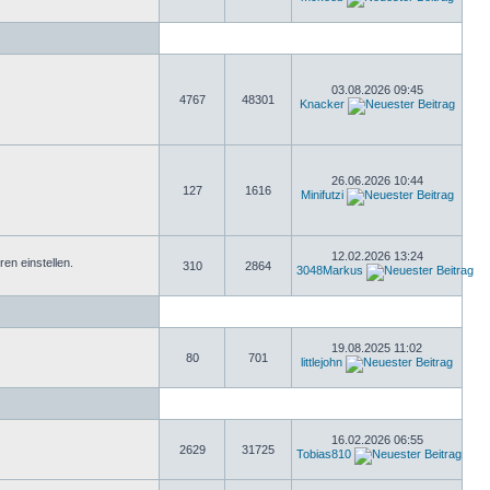
03.08.2026 09:45
4767
48301
Knacker
26.06.2026 10:44
127
1616
Minifutzi
12.02.2026 13:24
n einstellen.
310
2864
3048Markus
19.08.2025 11:02
80
701
littlejohn
16.02.2026 06:55
2629
31725
Tobias810