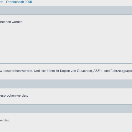
en - Dreckenach 2008
prochen werden.
 besprochen werden. Und hier könnt ihr Kopien von Gutachten, ABE´s, und Fahrzeugpapiere
 besprochen werden.
werden.