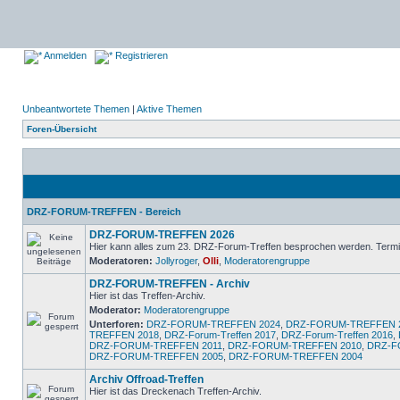
Anmelden
Registrieren
Unbeantwortete Themen
|
Aktive Themen
Foren-Übersicht
DRZ-FORUM-TREFFEN - Bereich
DRZ-FORUM-TREFFEN 2026
Hier kann alles zum 23. DRZ-Forum-Treffen besprochen werden. Termin
Moderatoren:
Jollyroger
,
Olli
,
Moderatorengruppe
DRZ-FORUM-TREFFEN - Archiv
Hier ist das Treffen-Archiv.
Moderator:
Moderatorengruppe
Unterforen:
DRZ-FORUM-TREFFEN 2024
,
DRZ-FORUM-TREFFEN 
TREFFEN 2018
,
DRZ-Forum-Treffen 2017
,
DRZ-Forum-Treffen 2016
,
DRZ-FORUM-TREFFEN 2011
,
DRZ-FORUM-TREFFEN 2010
,
DRZ-F
DRZ-FORUM-TREFFEN 2005
,
DRZ-FORUM-TREFFEN 2004
Archiv Offroad-Treffen
Hier ist das Dreckenach Treffen-Archiv.