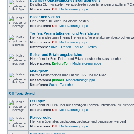
Neu hier? Glückwünsche? Begrüßungen?
Du willst Dich vorstellen, verabschieden oder jemandem gratulieren? Dann
Moderatoren:
Olli
,
Moderatorengruppe
Bilder und Videos
Hier kannst Du Bilder und Videos posten.
Moderatoren:
Olli
,
Moderatorengruppe
Treffen, Veranstaltungen und Ausfahrten
Hier kann alles zum Thema Treffen und Veranstaltungen besprochen w
Moderatoren:
Olli
,
Moderatorengruppe
Unterforen:
SuMo - Treffen
,
Enduro - Treffen
Reise- und Erfahrungsberichte
Hier könnt ihr Eure Reise- und Erfahrungsberichte austauschen.
Moderatoren:
EnduroTom
,
Moderatorengruppe
Marktplatz
Private Kleinanzeigen rund um die DRZ und die RMZ.
Moderatoren:
justdoit
,
Moderatorengruppe
Unterforen:
Suche
,
Tausche
Off Topic Bereich
Off Topic
Hier könnt ihr Euch über alle sonstigen Themen unterhalten, die nicht dir
Moderatoren:
Olli
,
Moderatorengruppe
Plauderecke
Hier kann über alles geplaudert, gechattet und gequasselt werden!
Moderatoren:
Olli
,
Moderatorengruppe