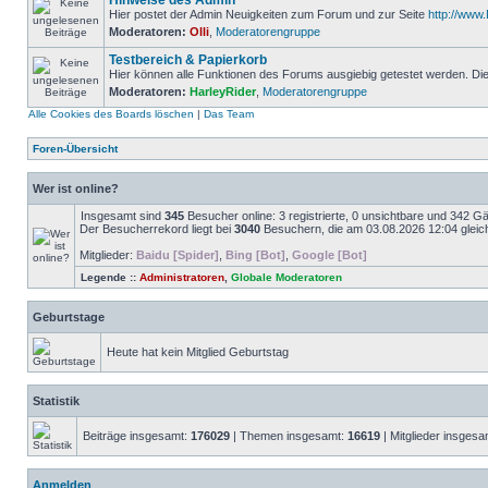
Hinweise des Admin
Hier postet der Admin Neuigkeiten zum Forum und zur Seite
http://ww
Moderatoren:
Olli
,
Moderatorengruppe
Testbereich & Papierkorb
Hier können alle Funktionen des Forums ausgiebig getestet werden. D
Moderatoren:
HarleyRider
,
Moderatorengruppe
Alle Cookies des Boards löschen
|
Das Team
Foren-Übersicht
Wer ist online?
Insgesamt sind
345
Besucher online: 3 registrierte, 0 unsichtbare und 342 G
Der Besucherrekord liegt bei
3040
Besuchern, die am 03.08.2026 12:04 gleich
Mitglieder:
Baidu [Spider]
,
Bing [Bot]
,
Google [Bot]
Legende ::
Administratoren
,
Globale Moderatoren
Geburtstage
Heute hat kein Mitglied Geburtstag
Statistik
Beiträge insgesamt:
176029
| Themen insgesamt:
16619
| Mitglieder insges
Anmelden