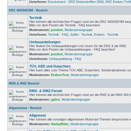
Unterforen:
Dreckenach - DRZ-Endurotreffen 2009
,
DRZ Enduro Treff
DRZ 400/S/E/SM - Bereich
Technik
Hier können alle technischen Fragen rund um die DRZ 400/S/E/SM bes
Bitte vor dem Posten die Technik - FAQ beachten!
Moderatoren:
justdoit
,
Moderatorengruppe
Unterforen:
Technik - FAQ
,
SuMo - Technik
,
Enduro - Technik
Umbauanleitungen
Hier findest Du Umbauanleitungen von Usern für die DRZ & die RMZ.
Bitte vor dem Posten die Umbauanleitungen - FAQ beachten!
Moderatoren:
justdoit
,
Moderatorengruppe
Unterforum:
Umbauanleitung - FAQ
TÜV, ABE und Gutachten
Hier kann alles zum Thema TÜV, ABE, Gutachten, Sonderabnahmen usw.
Moderatoren:
EnduroTom
,
Moderatorengruppe
RMX & RMZ Bereich
RMX- & RMZ-Forum
Hier können alle technischen Fragen rund um die RMZ & die RMX 450
Moderatoren:
gghm
,
Moderatorengruppe
Allgemeiner - Bereich
Allgemein
Hier können alle sonstigen allgemeinen Motorrad-Themen besprochen 
Moderatoren:
HarleyRider
,
Moderatorengruppe