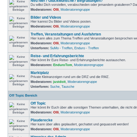
Neu hier? Glückwünsche? Begrüßungen?
Du willst Dich vorstellen, verabschieden oder jemandem gratulieren? Dann
Moderatoren:
Olli
,
Moderatorengruppe
Bilder und Videos
Hier kannst Du Bilder und Videos posten.
Moderatoren:
Olli
,
Moderatorengruppe
Treffen, Veranstaltungen und Ausfahrten
Hier kann alles zum Thema Treffen und Veranstaltungen besprochen w
Moderatoren:
Olli
,
Moderatorengruppe
Unterforen:
SuMo - Treffen
,
Enduro - Treffen
Reise- und Erfahrungsberichte
Hier könnt ihr Eure Reise- und Erfahrungsberichte austauschen.
Moderatoren:
EnduroTom
,
Moderatorengruppe
Marktplatz
Private Kleinanzeigen rund um die DRZ und die RMZ.
Moderatoren:
justdoit
,
Moderatorengruppe
Unterforen:
Suche
,
Tausche
Off Topic Bereich
Off Topic
Hier könnt ihr Euch über alle sonstigen Themen unterhalten, die nicht dir
Moderatoren:
Olli
,
Moderatorengruppe
Plauderecke
Hier kann über alles geplaudert, gechattet und gequasselt werden!
Moderatoren:
Olli
,
Moderatorengruppe