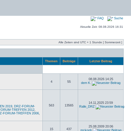
FAQ
Suche
Aktuelle Zeit: 08.08.2026 16:31
Alle Zeiten sind UTC + 1 Stunde [ Sommerzeit ]
Themen
Beiträge
Letzter Beitrag
08.08.2026 14:25
4
55
dem K.
14.11.2025 23:59
563
13565
EN 2019
,
DRZ-FORUM-
Ralle_DRZ
FORUM-TREFFEN 2012
,
Z-FORUM-TREFFEN 2006
,
25.08.2009 20:06
15
437
mckoob