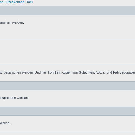
en - Dreckenach 2008
prochen werden.
 besprochen werden. Und hier könnt ihr Kopien von Gutachten, ABE´s, und Fahrzeugpapiere
 besprochen werden.
werden.