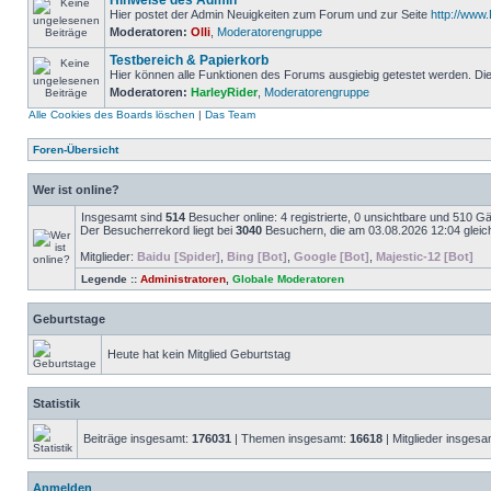
Hinweise des Admin
Hier postet der Admin Neuigkeiten zum Forum und zur Seite
http://ww
Moderatoren:
Olli
,
Moderatorengruppe
Testbereich & Papierkorb
Hier können alle Funktionen des Forums ausgiebig getestet werden. D
Moderatoren:
HarleyRider
,
Moderatorengruppe
Alle Cookies des Boards löschen
|
Das Team
Foren-Übersicht
Wer ist online?
Insgesamt sind
514
Besucher online: 4 registrierte, 0 unsichtbare und 510 G
Der Besucherrekord liegt bei
3040
Besuchern, die am 03.08.2026 12:04 gleich
Mitglieder:
Baidu [Spider]
,
Bing [Bot]
,
Google [Bot]
,
Majestic-12 [Bot]
Legende ::
Administratoren
,
Globale Moderatoren
Geburtstage
Heute hat kein Mitglied Geburtstag
Statistik
Beiträge insgesamt:
176031
| Themen insgesamt:
16618
| Mitglieder insges
Anmelden