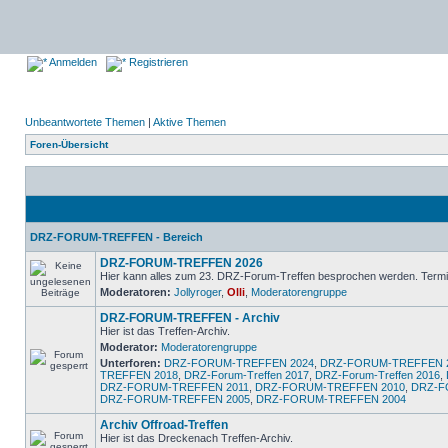
Anmelden
Registrieren
Unbeantwortete Themen
|
Aktive Themen
Foren-Übersicht
DRZ-FORUM-TREFFEN - Bereich
DRZ-FORUM-TREFFEN 2026
Hier kann alles zum 23. DRZ-Forum-Treffen besprochen werden. Termin
Moderatoren:
Jollyroger
,
Olli
,
Moderatorengruppe
DRZ-FORUM-TREFFEN - Archiv
Hier ist das Treffen-Archiv.
Moderator:
Moderatorengruppe
Unterforen:
DRZ-FORUM-TREFFEN 2024
,
DRZ-FORUM-TREFFEN 
TREFFEN 2018
,
DRZ-Forum-Treffen 2017
,
DRZ-Forum-Treffen 2016
,
DRZ-FORUM-TREFFEN 2011
,
DRZ-FORUM-TREFFEN 2010
,
DRZ-F
DRZ-FORUM-TREFFEN 2005
,
DRZ-FORUM-TREFFEN 2004
Archiv Offroad-Treffen
Hier ist das Dreckenach Treffen-Archiv.