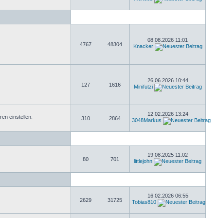
08.08.2026 11:01
4767
48304
Knacker
26.06.2026 10:44
127
1616
Minifutzi
12.02.2026 13:24
n einstellen.
310
2864
3048Markus
19.08.2025 11:02
80
701
littlejohn
16.02.2026 06:55
2629
31725
Tobias810