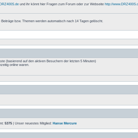
w.DRZ400S.de
und ihr könnt hier Fragen zum Forum oder zur Webseite
http://www.DRZ400S.
ie Beiträge bzw. Themen werden automatisch nach 14 Tagen gelöscht.
äste (basierend auf den aktiven Besuchern der letzten 5 Minuten)
zeitig online waren.
amt:
5375
| Unser neuestes Mitglied:
Hanse Mercure