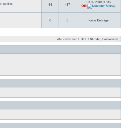
03.02.2018 00:36
de
stellen.
64
457
Olli
0
0
Keine Beiträge
Alle Zeiten sind UTC + 1 Stunde [ Sommerzeit ]