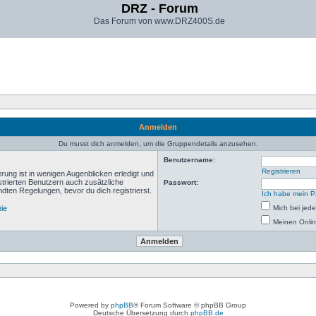
DRZ - Forum
Das Forum von www.DRZ400S.de
Anmelden
Du musst dich anmelden, um die Gruppendetails anzusehen.
Benutzername:
Registrieren
rung ist in wenigen Augenblicken erledigt und
istrierten Benutzern auch zusätzliche
Passwort:
ten Regelungen, bevor du dich registrierst.
Ich habe mein P
nie
Mich bei je
Meinen Onlin
Powered by
phpBB
® Forum Software © phpBB Group
Deutsche Übersetzung durch
phpBB.de