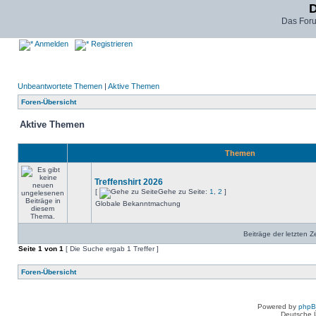
D
Das For
Anmelden
Registrieren
Unbeantwortete Themen
|
Aktive Themen
Foren-Übersicht
Aktive Themen
Themen
Treffenshirt 2026
[
Gehe zu Seite:
1
,
2
]
Globale Bekanntmachung
Beiträge der letzten Z
Seite
1
von
1
[ Die Suche ergab 1 Treffer ]
Foren-Übersicht
Powered by
php
Deutsche 