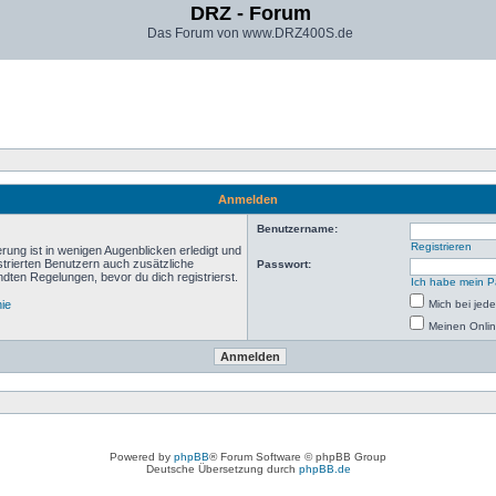
DRZ - Forum
Das Forum von www.DRZ400S.de
Anmelden
Benutzername:
Registrieren
rung ist in wenigen Augenblicken erledigt und
istrierten Benutzern auch zusätzliche
Passwort:
ten Regelungen, bevor du dich registrierst.
Ich habe mein P
nie
Mich bei je
Meinen Onlin
Powered by
phpBB
® Forum Software © phpBB Group
Deutsche Übersetzung durch
phpBB.de