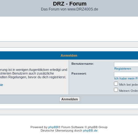
DRZ - Forum
Das Forum von www.DRZ400S.de
Anmelden
Benutzername:
Registrieren
rung ist in wenigen Augenblicken erledigt und
istrierten Benutzern auch zusätzliche
Passwort:
ten Regelungen, bevor du dich registrierst.
Ich habe mein P
nie
Mich bei je
Meinen Onlin
Powered by
phpBB
® Forum Software © phpBB Group
Deutsche Übersetzung durch
phpBB.de