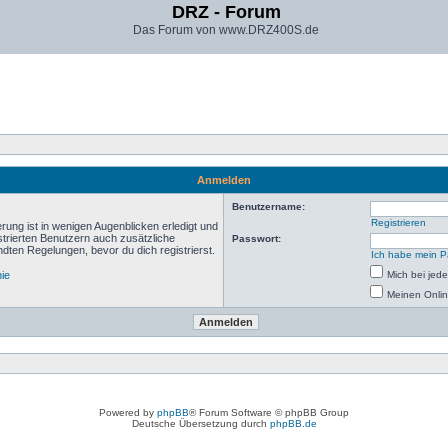
DRZ - Forum
Das Forum von www.DRZ400S.de
Anmelden
Benutzername:
Registrieren
rung ist in wenigen Augenblicken erledigt und
istrierten Benutzern auch zusätzliche
Passwort:
ten Regelungen, bevor du dich registrierst.
Ich habe mein P
nie
Mich bei je
Meinen Onlin
Powered by
phpBB
® Forum Software © phpBB Group
Deutsche Übersetzung durch
phpBB.de