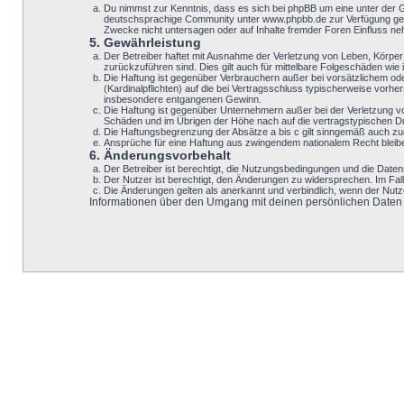
Du nimmst zur Kenntnis, dass es sich bei phpBB um eine unter der 
deutschsprachige Community unter www.phpbb.de zur Verfügung geste
Zwecke nicht untersagen oder auf Inhalte fremder Foren Einfluss n
5. Gewährleistung
Der Betreiber haftet mit Ausnahme der Verletzung von Leben, Körper u
zurückzuführen sind. Dies gilt auch für mittelbare Folgeschäden w
Die Haftung ist gegenüber Verbrauchern außer bei vorsätzlichem ode
(Kardinalpflichten) auf die bei Vertragsschluss typischerweise vor
insbesondere entgangenen Gewinn.
Die Haftung ist gegenüber Unternehmern außer bei der Verletzung v
Schäden und im Übrigen der Höhe nach auf die vertragstypischen Du
Die Haftungsbegrenzung der Absätze a bis c gilt sinngemäß auch zugu
Ansprüche für eine Haftung aus zwingendem nationalem Recht bleib
6. Änderungsvorbehalt
Der Betreiber ist berechtigt, die Nutzungsbedingungen und die Datens
Der Nutzer ist berechtigt, den Änderungen zu widersprechen. Im Fal
Die Änderungen gelten als anerkannt und verbindlich, wenn der Nut
Informationen über den Umgang mit deinen persönlichen Daten si