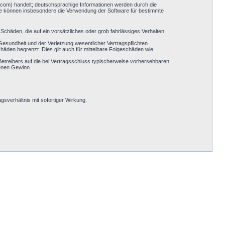
.com) handelt; deutschsprachige Informationen werden durch die
Sie können insbesondere die Verwendung der Software für bestimmte
Schäden, die auf ein vorsätzliches oder grob fahrlässiges Verhalten
esundheit und der Verletzung wesentlicher Vertragspflichten
häden begrenzt. Dies gilt auch für mittelbare Folgeschäden wie
etreibers auf die bei Vertragsschluss typischerweise vorhersehbaren
genen Gewinn.
sverhältnis mit sofortiger Wirkung.