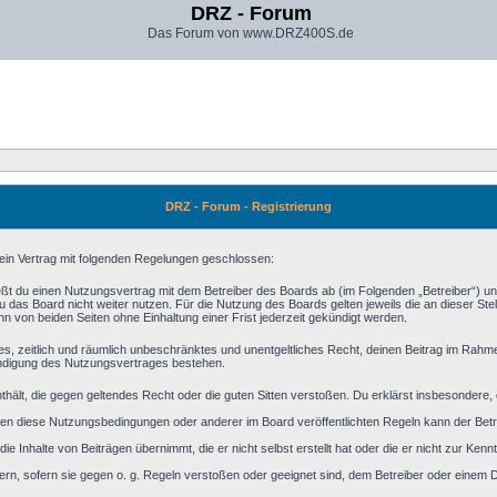
DRZ - Forum
Das Forum von www.DRZ400S.de
DRZ - Forum - Registrierung
 ein Vertrag mit folgenden Regelungen geschlossen:
eßt du einen Nutzungsvertrag mit dem Betreiber des Boards ab (im Folgenden „Betreiber“) u
 das Board nicht weiter nutzen. Für die Nutzung des Boards gelten jeweils die an dieser Stel
 von beiden Seiten ohne Einhaltung einer Frist jederzeit gekündigt werden.
aches, zeitlich und räumlich unbeschränktes und unentgeltliches Recht, deinen Beitrag im Rah
ündigung des Nutzungsvertrages bestehen.
 enthält, die gegen geltendes Recht oder die guten Sitten verstoßen. Du erklärst insbesondere
en diese Nutzungsbedingungen oder anderer im Board veröffentlichten Regeln kann der Bet
ie Inhalte von Beiträgen übernimmt, die er nicht selbst erstellt hat oder die er nicht zur Ke
ern, sofern sie gegen o. g. Regeln verstoßen oder geeignet sind, dem Betreiber oder einem 