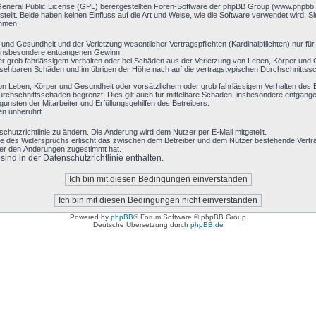
General Public License (GPL) bereitgestellten Foren-Software der phpBB Group (www.phpbb
llt. Beide haben keinen Einfluss auf die Art und Weise, wie die Software verwendet wird. 
ehmen.
nd Gesundheit und der Verletzung wesentlicher Vertragspflichten (Kardinalpflichten) nur für 
ie insbesondere entgangenen Gewinn.
r grob fahrlässigem Verhalten oder bei Schäden aus der Verletzung von Leben, Körper und G
hersehbaren Schäden und im übrigen der Höhe nach auf die vertragstypischen Durchschnittssc
on Leben, Körper und Gesundheit oder vorsätzlichem oder grob fahrlässigem Verhalten des B
rchschnittsschäden begrenzt. Dies gilt auch für mittelbare Schäden, insbesondere entgan
nsten der Mitarbeiter und Erfüllungsgehilfen des Betreibers.
en unberührt.
chutzrichtlinie zu ändern. Die Änderung wird dem Nutzer per E-Mail mitgeteilt.
le des Widerspruchs erlischt das zwischen dem Betreiber und dem Nutzer bestehende Vertrag
zer den Änderungen zugestimmt hat.
nd in der Datenschutzrichtlinie enthalten.
Powered by
phpBB
® Forum Software © phpBB Group
Deutsche Übersetzung durch
phpBB.de