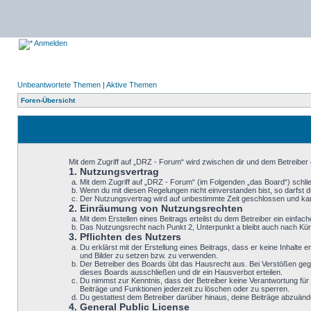
Anmelden
Unbeantwortete Themen
|
Aktive Themen
Foren-Übersicht
Mit dem Zugriff auf „DRZ - Forum“ wird zwischen dir und dem Betreiber
1. Nutzungsvertrag
Mit dem Zugriff auf „DRZ - Forum“ (im Folgenden „das Board“) schli
Wenn du mit diesen Regelungen nicht einverstanden bist, so darfst du
Der Nutzungsvertrag wird auf unbestimmte Zeit geschlossen und kann
2. Einräumung von Nutzungsrechten
Mit dem Erstellen eines Beitrags erteilst du dem Betreiber ein einf
Das Nutzungsrecht nach Punkt 2, Unterpunkt a bleibt auch nach K
3. Pflichten des Nutzers
Du erklärst mit der Erstellung eines Beitrags, dass er keine Inhalte
und Bilder zu setzen bzw. zu verwenden.
Der Betreiber des Boards übt das Hausrecht aus. Bei Verstößen geg
dieses Boards ausschließen und dir ein Hausverbot erteilen.
Du nimmst zur Kenntnis, dass der Betreiber keine Verantwortung für d
Beiträge und Funktionen jederzeit zu löschen oder zu sperren.
Du gestattest dem Betreiber darüber hinaus, deine Beiträge abzuänd
4. General Public License