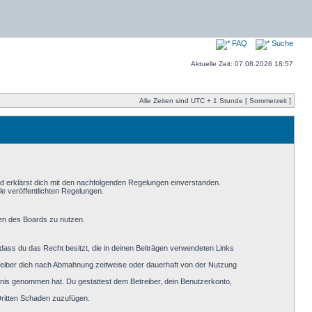
FAQ
Suche
Aktuelle Zeit: 07.08.2026 18:57
Alle Zeiten sind UTC + 1 Stunde [ Sommerzeit ]
nd erklärst dich mit den nachfolgenden Regelungen einverstanden.
le veröffentlichten Regelungen.
men des Boards zu nutzen.
, dass du das Recht besitzt, die in deinen Beiträgen verwendeten Links
reiber dich nach Abmahnung zeitweise oder dauerhaft von der Nutzung
nntnis genommen hat. Du gestattest dem Betreiber, dein Benutzerkonto,
Dritten Schaden zuzufügen.