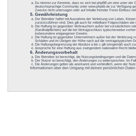
Du nimmst zur Kenntnis, dass es sich bei phpBB um eine unter der 
deutschsprachige Community unter www.phpbb.de zur Verfügung geste
Zwecke nicht untersagen oder auf Inhalte fremder Foren Einfluss n
5. Gewährleistung
Der Betreiber haftet mit Ausnahme der Verletzung von Leben, Körper u
zurückzuführen sind. Dies gilt auch für mittelbare Folgeschäden w
Die Haftung ist gegenüber Verbrauchern außer bei vorsätzlichem ode
(Kardinalpflichten) auf die bei Vertragsschluss typischerweise vor
insbesondere entgangenen Gewinn.
Die Haftung ist gegenüber Unternehmern außer bei der Verletzung v
Schäden und im Übrigen der Höhe nach auf die vertragstypischen Du
Die Haftungsbegrenzung der Absätze a bis c gilt sinngemäß auch zugu
Ansprüche für eine Haftung aus zwingendem nationalem Recht bleib
6. Änderungsvorbehalt
Der Betreiber ist berechtigt, die Nutzungsbedingungen und die Datens
Der Nutzer ist berechtigt, den Änderungen zu widersprechen. Im Fal
Die Änderungen gelten als anerkannt und verbindlich, wenn der Nut
Informationen über den Umgang mit deinen persönlichen Daten si