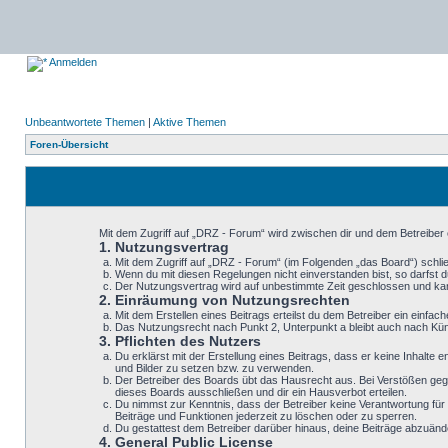
Anmelden
Unbeantwortete Themen
|
Aktive Themen
Foren-Übersicht
Mit dem Zugriff auf „DRZ - Forum“ wird zwischen dir und dem Betreiber
1. Nutzungsvertrag
Mit dem Zugriff auf „DRZ - Forum“ (im Folgenden „das Board“) schli
Wenn du mit diesen Regelungen nicht einverstanden bist, so darfst du
Der Nutzungsvertrag wird auf unbestimmte Zeit geschlossen und kann
2. Einräumung von Nutzungsrechten
Mit dem Erstellen eines Beitrags erteilst du dem Betreiber ein einf
Das Nutzungsrecht nach Punkt 2, Unterpunkt a bleibt auch nach K
3. Pflichten des Nutzers
Du erklärst mit der Erstellung eines Beitrags, dass er keine Inhalte
und Bilder zu setzen bzw. zu verwenden.
Der Betreiber des Boards übt das Hausrecht aus. Bei Verstößen geg
dieses Boards ausschließen und dir ein Hausverbot erteilen.
Du nimmst zur Kenntnis, dass der Betreiber keine Verantwortung für d
Beiträge und Funktionen jederzeit zu löschen oder zu sperren.
Du gestattest dem Betreiber darüber hinaus, deine Beiträge abzuänd
4. General Public License