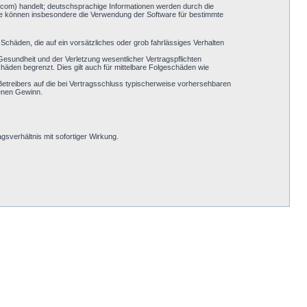
.com) handelt; deutschsprachige Informationen werden durch die
Sie können insbesondere die Verwendung der Software für bestimmte
Schäden, die auf ein vorsätzliches oder grob fahrlässiges Verhalten
esundheit und der Verletzung wesentlicher Vertragspflichten
häden begrenzt. Dies gilt auch für mittelbare Folgeschäden wie
etreibers auf die bei Vertragsschluss typischerweise vorhersehbaren
genen Gewinn.
sverhältnis mit sofortiger Wirkung.