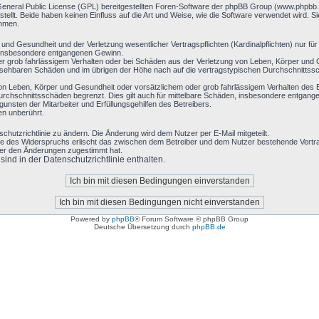
General Public License (GPL) bereitgestellten Foren-Software der phpBB Group (www.phpbb
llt. Beide haben keinen Einfluss auf die Art und Weise, wie die Software verwendet wird. 
ehmen.
nd Gesundheit und der Verletzung wesentlicher Vertragspflichten (Kardinalpflichten) nur für 
ie insbesondere entgangenen Gewinn.
r grob fahrlässigem Verhalten oder bei Schäden aus der Verletzung von Leben, Körper und G
hersehbaren Schäden und im übrigen der Höhe nach auf die vertragstypischen Durchschnittssc
on Leben, Körper und Gesundheit oder vorsätzlichem oder grob fahrlässigem Verhalten des B
rchschnittsschäden begrenzt. Dies gilt auch für mittelbare Schäden, insbesondere entgan
nsten der Mitarbeiter und Erfüllungsgehilfen des Betreibers.
en unberührt.
chutzrichtlinie zu ändern. Die Änderung wird dem Nutzer per E-Mail mitgeteilt.
le des Widerspruchs erlischt das zwischen dem Betreiber und dem Nutzer bestehende Vertrag
zer den Änderungen zugestimmt hat.
nd in der Datenschutzrichtlinie enthalten.
Powered by
phpBB
® Forum Software © phpBB Group
Deutsche Übersetzung durch
phpBB.de