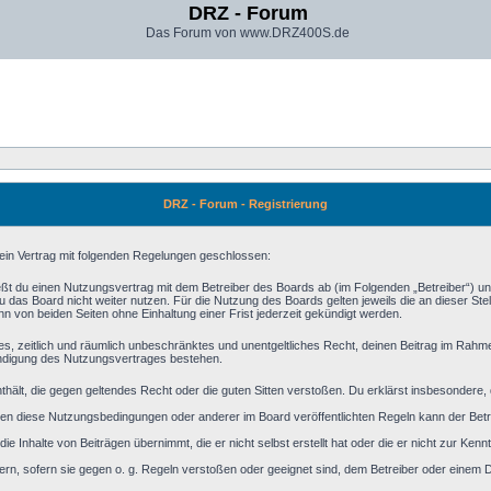
DRZ - Forum
Das Forum von www.DRZ400S.de
DRZ - Forum - Registrierung
 ein Vertrag mit folgenden Regelungen geschlossen:
eßt du einen Nutzungsvertrag mit dem Betreiber des Boards ab (im Folgenden „Betreiber“) u
 das Board nicht weiter nutzen. Für die Nutzung des Boards gelten jeweils die an dieser Stel
 von beiden Seiten ohne Einhaltung einer Frist jederzeit gekündigt werden.
aches, zeitlich und räumlich unbeschränktes und unentgeltliches Recht, deinen Beitrag im Rah
ündigung des Nutzungsvertrages bestehen.
 enthält, die gegen geltendes Recht oder die guten Sitten verstoßen. Du erklärst insbesondere
en diese Nutzungsbedingungen oder anderer im Board veröffentlichten Regeln kann der Bet
ie Inhalte von Beiträgen übernimmt, die er nicht selbst erstellt hat oder die er nicht zur Ke
ern, sofern sie gegen o. g. Regeln verstoßen oder geeignet sind, dem Betreiber oder einem 