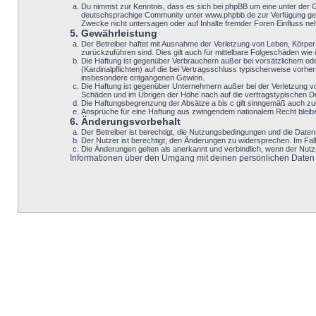
Du nimmst zur Kenntnis, dass es sich bei phpBB um eine unter der 
deutschsprachige Community unter www.phpbb.de zur Verfügung geste
Zwecke nicht untersagen oder auf Inhalte fremder Foren Einfluss n
5. Gewährleistung
Der Betreiber haftet mit Ausnahme der Verletzung von Leben, Körper u
zurückzuführen sind. Dies gilt auch für mittelbare Folgeschäden w
Die Haftung ist gegenüber Verbrauchern außer bei vorsätzlichem ode
(Kardinalpflichten) auf die bei Vertragsschluss typischerweise vor
insbesondere entgangenen Gewinn.
Die Haftung ist gegenüber Unternehmern außer bei der Verletzung v
Schäden und im Übrigen der Höhe nach auf die vertragstypischen Du
Die Haftungsbegrenzung der Absätze a bis c gilt sinngemäß auch zugu
Ansprüche für eine Haftung aus zwingendem nationalem Recht bleib
6. Änderungsvorbehalt
Der Betreiber ist berechtigt, die Nutzungsbedingungen und die Datens
Der Nutzer ist berechtigt, den Änderungen zu widersprechen. Im Fal
Die Änderungen gelten als anerkannt und verbindlich, wenn der Nut
Informationen über den Umgang mit deinen persönlichen Daten si