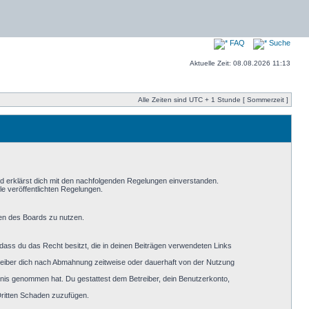
FAQ
Suche
Aktuelle Zeit: 08.08.2026 11:13
Alle Zeiten sind UTC + 1 Stunde [ Sommerzeit ]
nd erklärst dich mit den nachfolgenden Regelungen einverstanden.
le veröffentlichten Regelungen.
men des Boards zu nutzen.
, dass du das Recht besitzt, die in deinen Beiträgen verwendeten Links
reiber dich nach Abmahnung zeitweise oder dauerhaft von der Nutzung
nntnis genommen hat. Du gestattest dem Betreiber, dein Benutzerkonto,
Dritten Schaden zuzufügen.