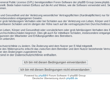
General Public License (GPL) bereitgestellten Foren-Software der phpBB Group (www.phpbb
llt. Beide haben keinen Einfluss auf die Art und Weise, wie die Software verwendet wird. 
ehmen.
nd Gesundheit und der Verletzung wesentlicher Vertragspflichten (Kardinalpflichten) nur für 
ie insbesondere entgangenen Gewinn.
r grob fahrlässigem Verhalten oder bei Schäden aus der Verletzung von Leben, Körper und G
hersehbaren Schäden und im übrigen der Höhe nach auf die vertragstypischen Durchschnittssc
on Leben, Körper und Gesundheit oder vorsätzlichem oder grob fahrlässigem Verhalten des B
rchschnittsschäden begrenzt. Dies gilt auch für mittelbare Schäden, insbesondere entgan
nsten der Mitarbeiter und Erfüllungsgehilfen des Betreibers.
en unberührt.
chutzrichtlinie zu ändern. Die Änderung wird dem Nutzer per E-Mail mitgeteilt.
le des Widerspruchs erlischt das zwischen dem Betreiber und dem Nutzer bestehende Vertrag
zer den Änderungen zugestimmt hat.
nd in der Datenschutzrichtlinie enthalten.
Powered by
phpBB
® Forum Software © phpBB Group
Deutsche Übersetzung durch
phpBB.de