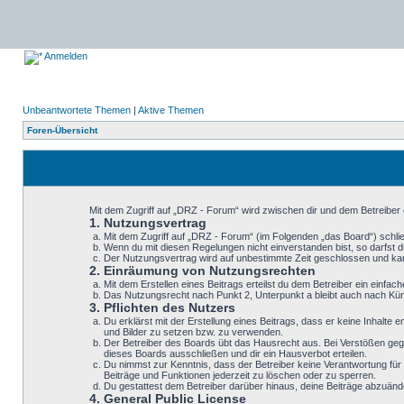
Anmelden
Unbeantwortete Themen
|
Aktive Themen
Foren-Übersicht
Mit dem Zugriff auf „DRZ - Forum“ wird zwischen dir und dem Betreiber
1. Nutzungsvertrag
Mit dem Zugriff auf „DRZ - Forum“ (im Folgenden „das Board“) schli
Wenn du mit diesen Regelungen nicht einverstanden bist, so darfst du
Der Nutzungsvertrag wird auf unbestimmte Zeit geschlossen und kann
2. Einräumung von Nutzungsrechten
Mit dem Erstellen eines Beitrags erteilst du dem Betreiber ein einf
Das Nutzungsrecht nach Punkt 2, Unterpunkt a bleibt auch nach K
3. Pflichten des Nutzers
Du erklärst mit der Erstellung eines Beitrags, dass er keine Inhalte
und Bilder zu setzen bzw. zu verwenden.
Der Betreiber des Boards übt das Hausrecht aus. Bei Verstößen geg
dieses Boards ausschließen und dir ein Hausverbot erteilen.
Du nimmst zur Kenntnis, dass der Betreiber keine Verantwortung für d
Beiträge und Funktionen jederzeit zu löschen oder zu sperren.
Du gestattest dem Betreiber darüber hinaus, deine Beiträge abzuänd
4. General Public License