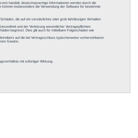
.com) handelt; deutschsprachige Informationen werden durch die
Sie können insbesondere die Verwendung der Software für bestimmte
Schäden, die auf ein vorsätzliches oder grob fahrlässiges Verhalten
esundheit und der Verletzung wesentlicher Vertragspflichten
häden begrenzt. Dies gilt auch für mittelbare Folgeschäden wie
etreibers auf die bei Vertragsschluss typischerweise vorhersehbaren
genen Gewinn.
sverhältnis mit sofortiger Wirkung.