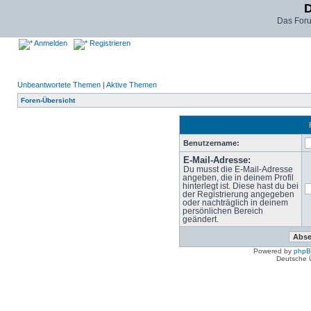
D
Das For
Anmelden
Registrieren
Unbeantwortete Themen
|
Aktive Themen
Foren-Übersicht
Benutzername:
E-Mail-Adresse:
Du musst die E-Mail-Adresse
angeben, die in deinem Profil
hinterlegt ist. Diese hast du bei
der Registrierung angegeben
oder nachträglich in deinem
persönlichen Bereich
geändert.
Powered by
php
Deutsche 