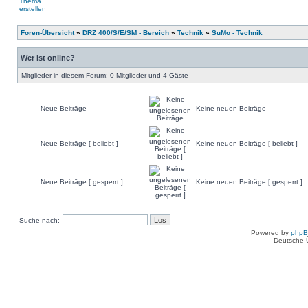
Foren-Übersicht
»
DRZ 400/S/E/SM - Bereich
»
Technik
»
SuMo - Technik
Wer ist online?
Mitglieder in diesem Forum: 0 Mitglieder und 4 Gäste
Neue Beiträge
Keine neuen Beiträge
Neue Beiträge [ beliebt ]
Keine neuen Beiträge [ beliebt ]
Neue Beiträge [ gesperrt ]
Keine neuen Beiträge [ gesperrt ]
Suche nach:
Powered by
php
Deutsche 