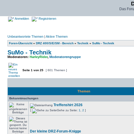
D
Das For
Anmelden
Registrieren
Unbeantwortete Themen
|
Aktive Themen
Foren-Übersicht
»
DRZ 400/S/E/SM - Bereich
»
Technik
»
SuMo - Technik
SuMo - Technik
Moderatoren:
HarleyRider
,
Moderatorengruppe
Seite
1
von
25
[ 601 Themen ]
Themen
Bekanntmachungen
Treffenshirt 2026
[
Gehe zu Seite:
1
,
2
]
Der kleine DRZ-Forum-Knigge