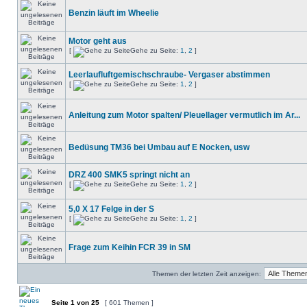
Benzin läuft im Wheelie
Motor geht aus
[
Gehe zu Seite:
1
,
2
]
Leerlaufluftgemischschraube- Vergaser abstimmen
[
Gehe zu Seite:
1
,
2
]
Anleitung zum Motor spalten/ Pleuellager vermutlich im Ar...
Bedüsung TM36 bei Umbau auf E Nocken, usw
DRZ 400 SMK5 springt nicht an
[
Gehe zu Seite:
1
,
2
]
5,0 X 17 Felge in der S
[
Gehe zu Seite:
1
,
2
]
Frage zum Keihin FCR 39 in SM
Themen der letzten Zeit anzeigen:
Seite
1
von
25
[ 601 Themen ]