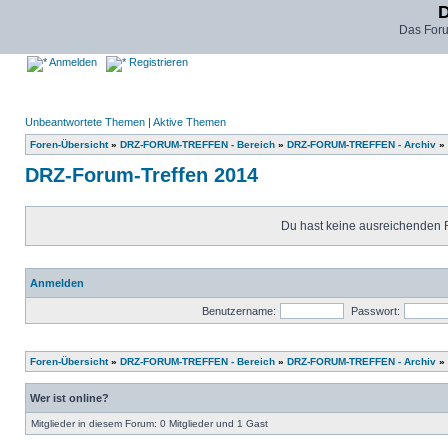
D
Das For
Anmelden
Registrieren
Unbeantwortete Themen
|
Aktive Themen
Foren-Übersicht
»
DRZ-FORUM-TREFFEN - Bereich
»
DRZ-FORUM-TREFFEN - Archiv
»
DRZ-Forum-Treffen 2014
Du hast keine ausreichenden 
Anmelden
Benutzername:
Passwort:
Foren-Übersicht
»
DRZ-FORUM-TREFFEN - Bereich
»
DRZ-FORUM-TREFFEN - Archiv
»
Wer ist online?
Mitglieder in diesem Forum: 0 Mitglieder und 1 Gast