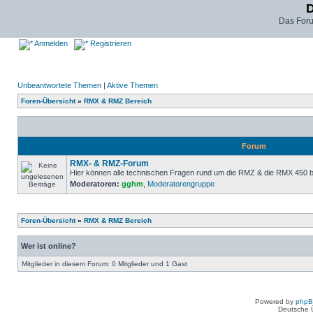
D
Das For
Anmelden
Registrieren
Unbeantwortete Themen
|
Aktive Themen
Foren-Übersicht
»
RMX & RMZ Bereich
Forum
RMX- & RMZ-Forum
Hier können alle technischen Fragen rund um die RMZ & die RMX 450
Moderatoren:
gghm
,
Moderatorengruppe
Foren-Übersicht
»
RMX & RMZ Bereich
Wer ist online?
Mitglieder in diesem Forum: 0 Mitglieder und 1 Gast
Powered by
php
Deutsche 