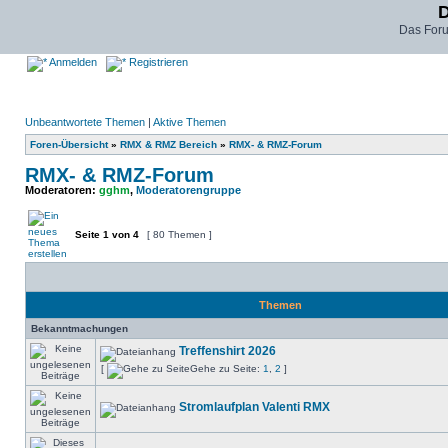
D
Das For
Anmelden
Registrieren
Unbeantwortete Themen
|
Aktive Themen
Foren-Übersicht
»
RMX & RMZ Bereich
»
RMX- & RMZ-Forum
RMX- & RMZ-Forum
Moderatoren:
gghm
,
Moderatorengruppe
Seite
1
von
4
[ 80 Themen ]
Themen
Bekanntmachungen
Treffenshirt 2026
[
Gehe zu Seite:
1
,
2
]
Stromlaufplan Valenti RMX