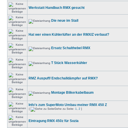
Werkstatt Handbuch RMX gesucht
Die neue im Stall
Hat wer einen Kühlerlüfter an der RMX/Z verbaut?
Ersatz Schalthebel RMX
T Stück Wasserkühler
RMZ Auspuff/ Endschalldämpfer auf RMX?
Montage Blikerkabelbaum
Info's zum SuperMoto Umbau meiner RMX 450 Z
[
Gehe zu Seite:
1
,
2
]
Eintragung RMX 450z für Sozia