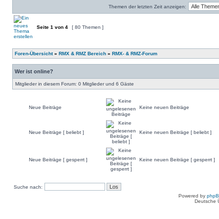
Themen der letzten Zeit anzeigen:
Seite
1
von
4
[ 80 Themen ]
Foren-Übersicht
»
RMX & RMZ Bereich
»
RMX- & RMZ-Forum
Wer ist online?
Mitglieder in diesem Forum: 0 Mitglieder und 6 Gäste
Neue Beiträge
Keine neuen Beiträge
Neue Beiträge [ beliebt ]
Keine neuen Beiträge [ beliebt ]
Neue Beiträge [ gesperrt ]
Keine neuen Beiträge [ gesperrt ]
Suche nach:
Powered by
php
Deutsche 