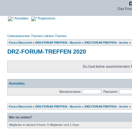
D
Das For
Anmelden
Registrieren
Unbeantwortete Themen
|
Aktive Themen
Foren-Übersicht
»
DRZ-FORUM-TREFFEN - Bereich
»
DRZ-FORUM-TREFFEN - Archiv
»
DRZ-FORUM-TREFFEN 2020
Du hast keine ausreichenden 
Anmelden
Benutzername:
Passwort:
Foren-Übersicht
»
DRZ-FORUM-TREFFEN - Bereich
»
DRZ-FORUM-TREFFEN - Archiv
»
Wer ist online?
Mitglieder in diesem Forum: 0 Mitglieder und 1 Gast