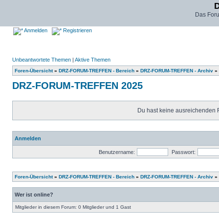
D
Das For
Anmelden
Registrieren
Unbeantwortete Themen
|
Aktive Themen
Foren-Übersicht
»
DRZ-FORUM-TREFFEN - Bereich
»
DRZ-FORUM-TREFFEN - Archiv
»
DRZ-FORUM-TREFFEN 2025
Du hast keine ausreichenden 
Anmelden
Benutzername:
Passwort:
Foren-Übersicht
»
DRZ-FORUM-TREFFEN - Bereich
»
DRZ-FORUM-TREFFEN - Archiv
»
Wer ist online?
Mitglieder in diesem Forum: 0 Mitglieder und 1 Gast