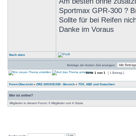
Am besten ohne zusätzl
Sportmax GPR-300 ? Br
Sollte für bei Reifen ni
Danke im Voraus
Nach oben
Beiträge der letzten Zeit anzeigen:
Seite
1
von
1
[ 1 Beitrag ]
Foren-Übersicht
»
DRZ 400/S/E/SM - Bereich
»
TÜV, ABE und Gutachten
Wer ist online?
Mitglieder in diesem Forum: 0 Mitglieder und 4 Gäste
Suche nach: