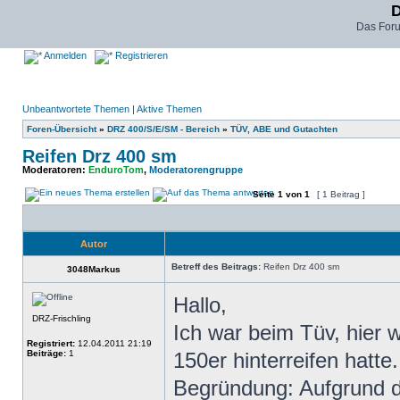
D
Das For
Anmelden
Registrieren
Unbeantwortete Themen
|
Aktive Themen
Foren-Übersicht
»
DRZ 400/S/E/SM - Bereich
»
TÜV, ABE und Gutachten
Reifen Drz 400 sm
Moderatoren:
EnduroTom
,
Moderatorengruppe
Seite
1
von
1
[ 1 Beitrag ]
Autor
Betreff des Beitrags:
Reifen Drz 400 sm
3048Markus
Hallo,
DRZ-Frischling
Ich war beim Tüv, hier w
Registriert:
12.04.2011 21:19
Beiträge:
1
150er hinterreifen hatte.
Begründung: Aufgrund d