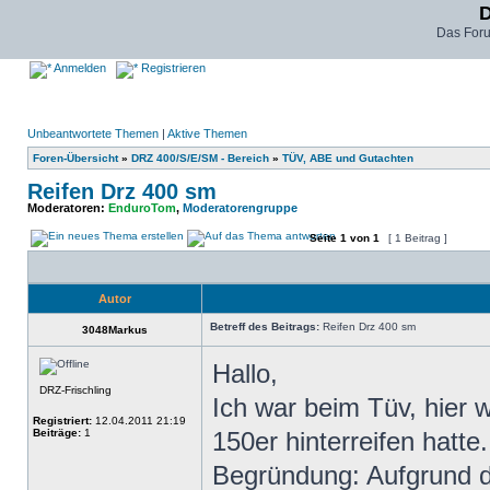
D
Das For
Anmelden
Registrieren
Unbeantwortete Themen
|
Aktive Themen
Foren-Übersicht
»
DRZ 400/S/E/SM - Bereich
»
TÜV, ABE und Gutachten
Reifen Drz 400 sm
Moderatoren:
EnduroTom
,
Moderatorengruppe
Seite
1
von
1
[ 1 Beitrag ]
Autor
Betreff des Beitrags:
Reifen Drz 400 sm
3048Markus
Hallo,
DRZ-Frischling
Ich war beim Tüv, hier w
Registriert:
12.04.2011 21:19
Beiträge:
1
150er hinterreifen hatte.
Begründung: Aufgrund d