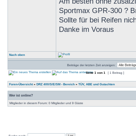
Am besten ohne zusätzl
Sportmax GPR-300 ? Br
Sollte für bei Reifen ni
Danke im Voraus
Nach oben
Beiträge der letzten Zeit anzeigen:
Seite
1
von
1
[ 1 Beitrag ]
Foren-Übersicht
»
DRZ 400/S/E/SM - Bereich
»
TÜV, ABE und Gutachten
Wer ist online?
Mitglieder in diesem Forum: 0 Mitglieder und 9 Gäste
Suche nach: