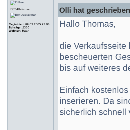
Olli hat geschrieben
DRZ-Platinuser
Hallo Thomas,
Registriert:
09.03.2005 22:06
Beiträge:
2366
Wohnort:
Haan
die Verkaufsseite
bescheuerten Ges
bis auf weiteres de
Einfach kostenlos
inserieren. Da sin
sicherlich schnell 