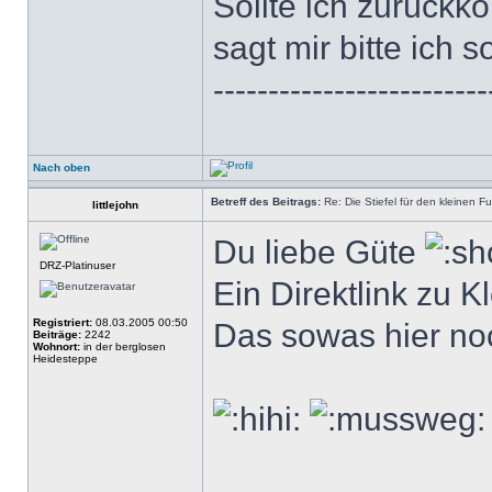
Sollte ich zurückk
sagt mir bitte ich s
-------------------------
Nach oben
Betreff des Beitrags:
Re: Die Stiefel für den kleinen F
littlejohn
Du liebe Güte
DRZ-Platinuser
Ein Direktlink zu K
Registriert:
08.03.2005 00:50
Das sowas hier noc
Beiträge:
2242
Wohnort:
in der berglosen
Heidesteppe