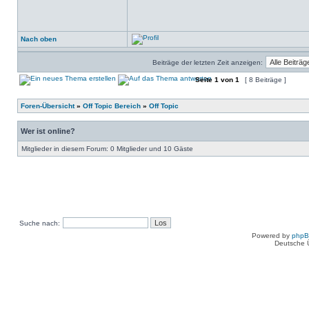
Nach oben
Beiträge der letzten Zeit anzeigen:
Seite
1
von
1
[ 8 Beiträge ]
Foren-Übersicht
»
Off Topic Bereich
»
Off Topic
Wer ist online?
Mitglieder in diesem Forum: 0 Mitglieder und 10 Gäste
Suche nach:
Powered by
php
Deutsche 