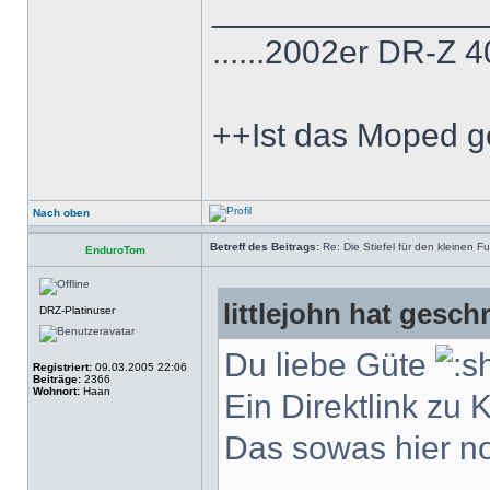
______________
......2002er DR-Z 
++Ist das Moped g
Nach oben
Betreff des Beitrags:
Re: Die Stiefel für den kleinen F
EnduroTom
littlejohn hat gesch
DRZ-Platinuser
Du liebe Güte
Registriert:
09.03.2005 22:06
Beiträge:
2366
Wohnort:
Haan
Ein Direktlink zu 
Das sowas hier no