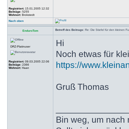
Registriert:
15.01.2005 12:32
Beiträge:
5255
Wohnort:
Brokstedt
Nach oben
Betreff des Beitrags:
Re: Die Stiefel für den kleinen F
EnduroTom
Hi
DRZ-Platinuser
Noch etwas für kl
Registriert:
09.03.2005 22:06
https://www.kleina
Beiträge:
2366
Wohnort:
Haan
Gruß Thomas
______________
Bin weg, um nach 