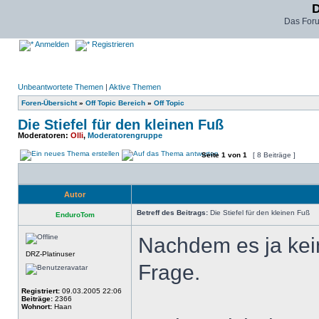
D
Das For
Anmelden
Registrieren
Unbeantwortete Themen
|
Aktive Themen
Foren-Übersicht
»
Off Topic Bereich
»
Off Topic
Die Stiefel für den kleinen Fuß
Moderatoren:
Olli
,
Moderatorengruppe
Seite
1
von
1
[ 8 Beiträge ]
Autor
Betreff des Beitrags:
Die Stiefel für den kleinen Fuß
EnduroTom
Nachdem es ja kein
DRZ-Platinuser
Frage.
Registriert:
09.03.2005 22:06
Beiträge:
2366
Wohnort:
Haan