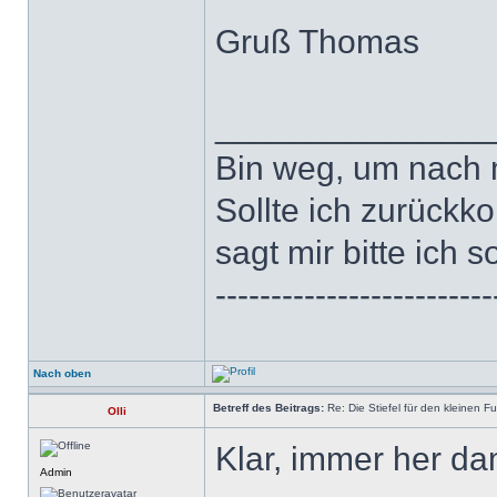
Gruß Thomas
______________
Bin weg, um nach 
Sollte ich zurückk
sagt mir bitte ich s
-------------------------
Nach oben
Betreff des Beitrags:
Re: Die Stiefel für den kleinen F
Olli
Klar, immer her da
Admin