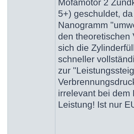
Mofamotor 2 Zündk
5+) geschuldet, d
Nanogramm "umwel
den theoretischen
sich die Zylinderf
schneller vollstän
zur "Leistungssteig
Verbrennungsdruck 
irrelevant bei de
Leistung! Ist nur 