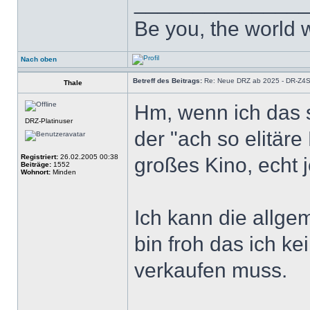
______________
Be you, the world wi
Nach oben
Betreff des Beitrags:
Re: Neue DRZ ab 2025 - DR-Z4
Thale
Hm, wenn ich das so
DRZ-Platinuser
der "ach so elitäre
Registriert:
26.02.2005 00:38
großes Kino, echt j
Beiträge:
1552
Wohnort:
Minden
Ich kann die allge
bin froh das ich k
verkaufen muss.