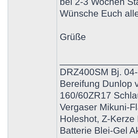
bei 2-3 Wochen St
Wünsche Euch allen
Grüße
______________
DRZ400SM Bj. 04-
Bereifung Dunlop 
160/60ZR17 Schla
Vergaser Mikuni-F
Holeshot, Z-Kerz
Batterie Blei-Gel A