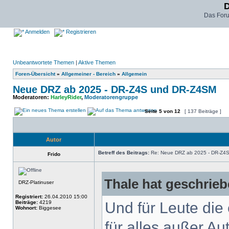
D
Das For
Anmelden
Registrieren
Unbeantwortete Themen
|
Aktive Themen
Foren-Übersicht
»
Allgemeiner - Bereich
»
Allgemein
Neue DRZ ab 2025 - DR-Z4S und DR-Z4SM
Moderatoren:
HarleyRider
,
Moderatorengruppe
Seite
5
von
12
[ 137 Beiträge ]
Autor
Betreff des Beitrags:
Re: Neue DRZ ab 2025 - DR-Z4
Frido
Thale hat geschrieb
DRZ-Platinuser
Registriert:
26.04.2010 15:00
Beiträge:
4219
Und für Leute die
Wohnort:
Biggesee
für alles außer A