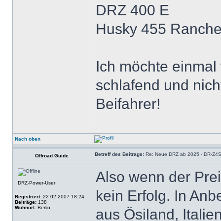
DRZ 400 E
Husky 455 Ranche
Ich möchte einmal 
schlafend und nich
Beifahrer!
Nach oben
Betreff des Beitrags:
Re: Neue DRZ ab 2025 - DR-Z4
Offroad Guide
Also wenn der Prei
DRZ-Power-User
kein Erfolg. In An
Registriert:
22.02.2007 18:24
Beiträge:
138
Wohnort:
Berlin
aus Ösiland, Italie